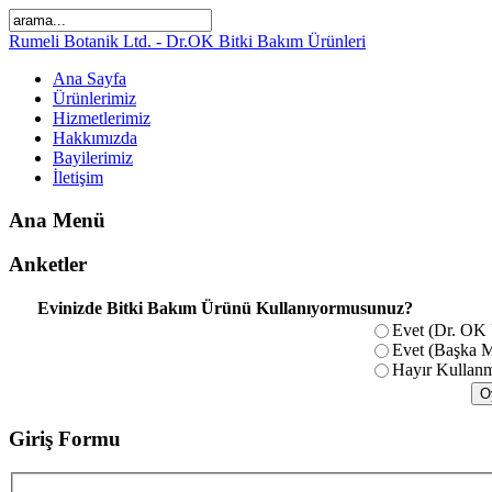
Rumeli Botanik Ltd. - Dr.OK Bitki Bakım Ürünleri
Ana Sayfa
Ürünlerimiz
Hizmetlerimiz
Hakkımızda
Bayilerimiz
İletişim
Ana Menü
Anketler
Evinizde Bitki Bakım Ürünü Kullanıyormusunuz?
Evet (Dr. OK 
Evet (Başka M
Hayır Kullan
Giriş Formu